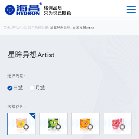
首页
>
产品介绍
>
彩色隐形眼镜
>
星眸异想系列
>
星眸异想Artist
星眸异想Artist
选择周期：
日抛
月抛
选择花色：