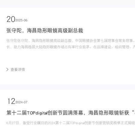
20
2025-06
张守陀，海昌隐形眼镜高级副总裁
张守陀张守陀，海昌隐形眼镜高级副总裁，中国眼镜协会第七届理事会常务理事。
长，助力海昌稳居大陆隐形眼镜市场占有率行业前茅。在品牌建设、组织管理、产品
查看详情
12
2024-07
6月27日，备受行业瞩目的2024第十二届TOPdigital创新节创新营销奖榜单正
家参赛企业提交的3307件作品中突出重围，最终斩获2024第十二届TopDigital创新营