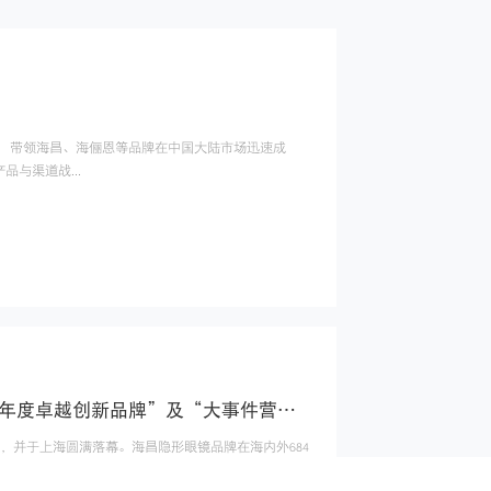
 带领海昌、海俪恩等品牌在中国大陆市场迅速成
与渠道战...
第十二届TOPdigital创新节圆满落幕，海昌隐形眼镜斩获“年度卓越创新品牌”及“大事件营销年度专项”双料大奖
式揭晓，并于上海圆满落幕。海昌隐形眼镜品牌在海内外684
销“...